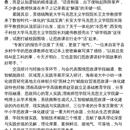
叠，而是认知逻辑的精准递进。”话音刚落，台下便响起阵阵掌声，
不少参会教师快速在本子上记录着这“解题”的关键一招。
紧随其后，景德镇陶瓷大学马克思主义学院院长王文华教授带
来了数智时代一体化的“实战宝典”;长安大学马克思主义学院院长陈
怀平教授则从顶层设计出发，提出了关于一体化的“冷思考”;西安电
子科技大学马克思主义学院院长刘建伟教授亮出了“研学线路”这张
牌，试图打破校园围墙，让思政课在行走中“活”起来。
“专家们的报告不仅接了‘天线’，更接了‘地气’。”一位来自富平县
乡村中学的思政课教师在笔记本上密密麻麻写满了感悟，“以前总觉
得AI是工科的事，今天才明白，它也是我们思政课讲好中国故事的
好帮手。”
交流研讨与经验分享环节，与会代表围绕思政课学段融通、数
智赋能路径、区域育人实践等展开深入研讨。海南省大中小幼一体
化德育研究基地主任林郁介绍“雨林之约”赋能自贸港思政课一体化建
设特色经验;渭南高级中学高级教师赵亚妮立足基础教育学段，分享
学段融通、思政同心的育人实践;渭南师范学院马克思主义学院蒙一
鸣博士从学术视角，系统阐释生成式人工智能赋能思政课一体化建
设的内在机理、现实挑战与实践路径。三位学者的分享发言聚焦“大
中小学思政课一体化建设”这一重大时代命题，分别从生态资源融
通、学段衔接实践、智能技术赋能三个维度，贡献了极具理论深度
与实践价值的见解，理论厚重、案例鲜活、接地气、可落地，为与