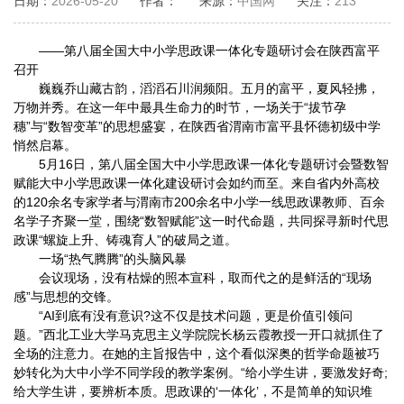
日期：
2026-05-20
作者：
来源：
中国网
关注：
213
——第八届全国大中小学思政课一体化专题研讨会在陕西富平
召开
巍巍乔山藏古韵，滔滔石川润频阳。五月的富平，夏风轻拂，
万物并秀。在这一年中最具生命力的时节，一场关于“拔节孕
穗”与“数智变革”的思想盛宴，在陕西省渭南市富平县怀德初级中学
悄然启幕。
5月16日，第八届全国大中小学思政课一体化专题研讨会暨数智
赋能大中小学思政课一体化建设研讨会如约而至。来自省内外高校
的120余名专家学者与渭南市200余名中小学一线思政课教师、百余
名学子齐聚一堂，围绕“数智赋能”这一时代命题，共同探寻新时代思
政课“螺旋上升、铸魂育人”的破局之道。
一场“热气腾腾”的头脑风暴
会议现场，没有枯燥的照本宣科，取而代之的是鲜活的“现场
感”与思想的交锋。
“AI到底有没有意识?这不仅是技术问题，更是价值引领问
题。”西北工业大学马克思主义学院院长杨云霞教授一开口就抓住了
全场的注意力。在她的主旨报告中，这个看似深奥的哲学命题被巧
妙转化为大中小学不同学段的教学案例。“给小学生讲，要激发好奇;
给大学生讲，要辨析本质。思政课的‘一体化’，不是简单的知识堆