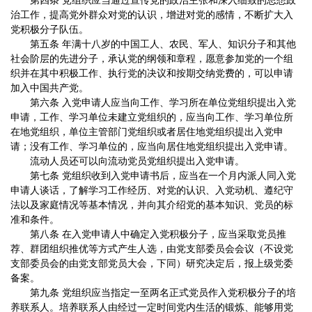
第四条 党组织应当通过宣传党的政治主张和深入细致的思想政
治工作，提高党外群众对党的认识，增进对党的感情，不断扩大入
党积极分子队伍。
第五条 年满十八岁的中国工人、农民、军人、知识分子和其他
社会阶层的先进分子，承认党的纲领和章程，愿意参加党的一个组
织并在其中积极工作、执行党的决议和按期交纳党费的，可以申请
加入中国共产党。
第六条 入党申请人应当向工作、学习所在单位党组织提出入党
申请，工作、学习单位未建立党组织的，应当向工作、学习单位所
在地党组织，单位主管部门党组织或者居住地党组织提出入党申
请；没有工作、学习单位的，应当向居住地党组织提出入党申请。
流动人员还可以向流动党员党组织提出入党申请。
第七条 党组织收到入党申请书后，应当在一个月内派人同入党
申请人谈话，了解学习工作经历、对党的认识、入党动机、遵纪守
法以及家庭情况等基本情况，并向其介绍党的基本知识、党员的标
准和条件。
第八条 在入党申请人中确定入党积极分子，应当采取党员推
荐、群团组织推优等方式产生人选，由党支部委员会会议（不设党
支部委员会的由党支部党员大会，下同）研究决定后，报上级党委
备案。
第九条 党组织应当指定一至两名正式党员作入党积极分子的培
养联系人。培养联系人由经过一定时间党内生活的锻炼、能够用党