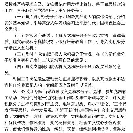
员标准严格要求自己、先锋模范作用发挥比较好、善于做思想政治
工作、责任心强的党员担任，主要任务是：
（一）向入党积极分子介绍和阐释共产党人的信仰信念，介绍
党的基本知识，引导其深入学习领会习近平新时代中国特色社会主
义思想；
（二）经常谈心谈话，了解入党积极分子的政治觉悟、道德品
质、现实表现和家庭情况等，做好培养教育工作，引导入党积极分
子端正入党动机；
（三）及时向党支部汇报入党积极分子情况，在《入党积极分
子培养考察登记表》上认真填写自己的意见；
（四）向党支部提出能否将入党积极分子列为发展对象的意
见。
对因工作岗位发生变动无法正常履行职责，以及其他原因不适
宜担任培养联系人的，党组织应当及时予以调整。
第十条 党组织应当采取吸收入党积极分子听党课、参加党内有
关活动，给他们分配一定的社会工作以及集中培训等方法，对入党
积极分子进行马克思列宁主义、毛泽东思想、邓小平理论、“三个代
表”重要思想、科学发展观、习近平新时代中国特色社会主义思想教
育，党的路线、方针、政策和党章、党的基本知识教育，党的历史
和优良传统、作风教育，党的纪律教育，社会主义核心价值观教
育，使他们懂得党的性质、纲领、宗旨、组织原则和纪律，懂得党