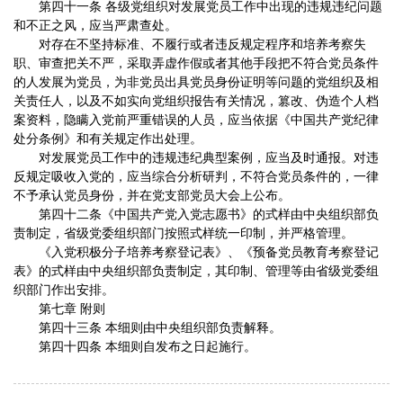
第四十一条 各级党组织对发展党员工作中出现的违规违纪问题
和不正之风，应当严肃查处。
对存在不坚持标准、不履行或者违反规定程序和培养考察失
职、审查把关不严，采取弄虚作假或者其他手段把不符合党员条件
的人发展为党员，为非党员出具党员身份证明等问题的党组织及相
关责任人，以及不如实向党组织报告有关情况，篡改、伪造个人档
案资料，隐瞒入党前严重错误的人员，应当依据《中国共产党纪律
处分条例》和有关规定作出处理。
对发展党员工作中的违规违纪典型案例，应当及时通报。对违
反规定吸收入党的，应当综合分析研判，不符合党员条件的，一律
不予承认党员身份，并在党支部党员大会上公布。
第四十二条《中国共产党入党志愿书》的式样由中央组织部负
责制定，省级党委组织部门按照式样统一印制，并严格管理。
《入党积极分子培养考察登记表》、《预备党员教育考察登记
表》的式样由中央组织部负责制定，其印制、管理等由省级党委组
织部门作出安排。
第七章 附则
第四十三条 本细则由中央组织部负责解释。
第四十四条 本细则自发布之日起施行。