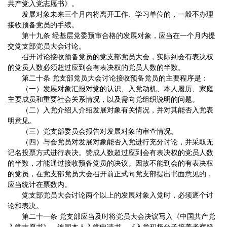
共产党入党志愿书》。
发展对象未来三个月内将离开工作、学习单位的，一般不办理
接收预备党员的手续。
第十九条 经基层党委预审合格的发展对象，应当在一个月内提
交党支部党员大会讨论。
召开讨论接收预备党员的党支部党员大会，实际到会有表决权
的党员人数必须超过应到会有表决权的党员人数的半数。
第二十条 党支部党员大会讨论接收预备党员的主要程序是：
（一）发展对象汇报对党的认识、入党动机、本人履历、家庭
主要成员和重要社会关系情况，以及需向党组织说明的问题。
（二）入党介绍人介绍发展对象有关情况，并对其能否入党表
明意见。
（三）党支部委员会报告对发展对象的审查情况。
（四）与会党员对发展对象能否入党进行充分讨论，并采取无
记名投票方式进行表决。赞成人数超过应到会有表决权的党员人数
的半数，才能通过接收预备党员的决议。因故不能到会的有表决权
的党员，在党支部党员大会召开前正式向党支部提出书面意见的，
应当统计在票数内。
党支部党员大会讨论两个以上的发展对象入党时，必须逐个讨
论和表决。
第二十一条 党支部应当及时将党员大会决议写入《中国共产党