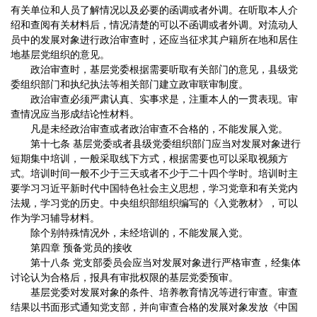
有关单位和人员了解情况以及必要的函调或者外调。在听取本人介
绍和查阅有关材料后，情况清楚的可以不函调或者外调。对流动人
员中的发展对象进行政治审查时，还应当征求其户籍所在地和居住
地基层党组织的意见。
政治审查时，基层党委根据需要听取有关部门的意见，县级党
委组织部门和执纪执法等相关部门建立政审联审制度。
政治审查必须严肃认真、实事求是，注重本人的一贯表现。审
查情况应当形成结论性材料。
凡是未经政治审查或者政治审查不合格的，不能发展入党。
第十七条 基层党委或者县级党委组织部门应当对发展对象进行
短期集中培训，一般采取线下方式，根据需要也可以采取视频方
式。培训时间一般不少于三天或者不少于二十四个学时。培训时主
要学习习近平新时代中国特色社会主义思想，学习党章和有关党内
法规，学习党的历史。中央组织部组织编写的《入党教材》，可以
作为学习辅导材料。
除个别特殊情况外，未经培训的，不能发展入党。
第四章 预备党员的接收
第十八条 党支部委员会应当对发展对象进行严格审查，经集体
讨论认为合格后，报具有审批权限的基层党委预审。
基层党委对发展对象的条件、培养教育情况等进行审查。审查
结果以书面形式通知党支部，并向审查合格的发展对象发放《中国