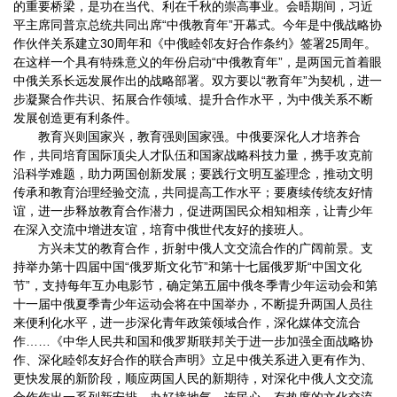
的重要桥梁，是功在当代、利在千秋的崇高事业。会晤期间，习近
平主席同普京总统共同出席“中俄教育年”开幕式。今年是中俄战略协
作伙伴关系建立30周年和《中俄睦邻友好合作条约》签署25周年。
在这样一个具有特殊意义的年份启动“中俄教育年”，是两国元首着眼
中俄关系长远发展作出的战略部署。双方要以“教育年”为契机，进一
步凝聚合作共识、拓展合作领域、提升合作水平，为中俄关系不断
发展创造更有利条件。
教育兴则国家兴，教育强则国家强。中俄要深化人才培养合
作，共同培育国际顶尖人才队伍和国家战略科技力量，携手攻克前
沿科学难题，助力两国创新发展；要践行文明互鉴理念，推动文明
传承和教育治理经验交流，共同提高工作水平；要赓续传统友好情
谊，进一步释放教育合作潜力，促进两国民众相知相亲，让青少年
在深入交流中增进友谊，培育中俄世代友好的接班人。
方兴未艾的教育合作，折射中俄人文交流合作的广阔前景。支
持举办第十四届中国“俄罗斯文化节”和第十七届俄罗斯“中国文化
节”，支持每年互办电影节，确定第五届中俄冬季青少年运动会和第
十一届中俄夏季青少年运动会将在中国举办，不断提升两国人员往
来便利化水平，进一步深化青年政策领域合作，深化媒体交流合
作……《中华人民共和国和俄罗斯联邦关于进一步加强全面战略协
作、深化睦邻友好合作的联合声明》立足中俄关系进入更有作为、
更快发展的新阶段，顺应两国人民的新期待，对深化中俄人文交流