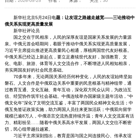
日期：
2026-05-25
作者：
来源：
关注：
30
新华社北京5月24日电
题：让友谊之路越走越宽——三论推动中
俄关系实现更高质量发展
新华社评论员
国之交在于民相亲，人民的深厚友谊是国家关系发展的力量源
泉。中俄元首会晤期间，着眼于推动中俄关系实现更高质量发展，
习近平主席提出推进更高质量民心相通，厚植两国世代友好根基。
中俄关系已经迈上新起点，要立足赓续世代友好，加强教育、文
化、电影、旅游、体育等人文交流合作，不断增进人民相知相亲，
夯实两国友好的社会民意基础。
70多年来，无论两国关系经历何种变化，人民的友谊始终坚如
磐石。人文合作是中俄双边关系中重要的民意根基与精神纽带，通
过教育互通、文化互融、青年互动，深化双方民众认同，为政治互
信、经贸协作筑牢社会基础。中俄连续举办国家级主题年活动，“中
俄文化年”深化了文明交流互鉴，丰富了两国民众精神文化生活；中
俄互免签证政策实施，助力两国人员往来更加活跃；中俄双向留学
规模已逾8万人，中俄语言交流热度持续升温；青年人文交流富有活
力、精彩纷呈……随着中俄关系高水平发展，两国人文交往不断密
切，民心纽带越拉越紧。
习近平主席深刻指出，教育是国与国之间连接民心、传承友谊