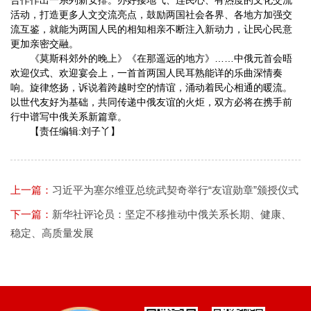
合作作出一系列新安排。办好接地气、连民心、有热度的文化交流
活动，打造更多人文交流亮点，鼓励两国社会各界、各地方加强交
流互鉴，就能为两国人民的相知相亲不断注入新动力，让民心民意
更加亲密交融。
《莫斯科郊外的晚上》《在那遥远的地方》……中俄元首会晤
欢迎仪式、欢迎宴会上，一首首两国人民耳熟能详的乐曲深情奏
响。旋律悠扬，诉说着跨越时空的情谊，涌动着民心相通的暖流。
以世代友好为基础，共同传递中俄友谊的火炬，双方必将在携手前
行中谱写中俄关系新篇章。
【责任编辑:刘子丫】
上一篇：
习近平为塞尔维亚总统武契奇举行“友谊勋章”颁授仪式
下一篇：
新华社评论员：坚定不移推动中俄关系长期、健康、
稳定、高质量发展