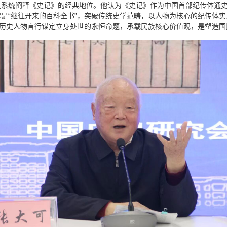
系统阐释《史记》的经典地位。他认为《史记》作为中国首部纪传体通史
是“继往开来的百科全书”，突破传统史学范畴，以人物为核心的纪传体
过历史人物言行锚定立身处世的永恒命题，承载民族核心价值观，是塑造