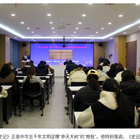
《史记》正是中华五千年文明这棵“参天大树”的“根柢”。他特别强调，《史