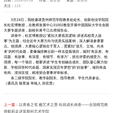
日期：
2026-03-26
作者：
骆昱迪
来源：
教务部
关注：
113
3月24日，我校邀请贵州师范学院教务处处长、创新创业学院院
长杜宏博教授，在教师发展中心31002教室开展中国国际大学生创新
大赛专题讲座，副校长蒋平江出席报告会。
讲座中，杜宏博教授以“紧扣大赛底层逻辑·讲述高校育人故
事”为主题，结合近年大赛方向与优质实战案例，深入解读参赛要
点。他强调，大赛核心逻辑在于育人，需紧扣“顶天、立地、向未
来”的时代命题，要像编排舞台剧一样去提炼项目，做到“有反差、有
话题、有故事、有深度、有细节、有潜力”，抓住评委的感受力。他
强调，每一个项目，都要讲述“学生专创融合成长、团队凝心聚力创
新、学校回答时代命题、国家实现百年梦想”的“好故事”，做到有血
有肉、浸润呈现，精准契合赛事评审标准。
各二级学院院长、教学副院长、指导教师、学生代表参会。
（通讯员 骆昱迪 审核人 孙宏恩）
上一篇：
以青春之笔 蘸艺术之墨 绘就成长画卷——全国模范教
师郗莉走进莫斯科艺术学院