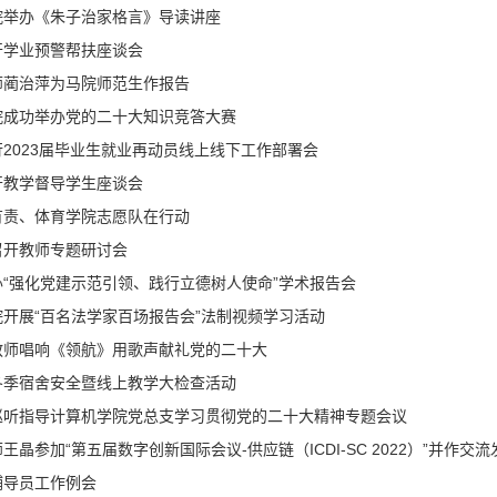
院举办《朱子治家格言》导读讲座
开学业预警帮扶座谈会
师蔺治萍为马院师范生作报告
院成功举办党的二十大知识竞答大赛
2023届毕业生就业再动员线上线下工作部署会
开教学督导学生座谈会
有责、体育学院志愿队在行动
召开教师专题研讨会
“强化党建示范引领、践行立德树人使命”学术报告会
开展“百名法学家百场报告会”法制视频学习活动
教师唱响《领航》用歌声献礼党的二十大
冬季宿舍安全暨线上教学大检查活动
巡听指导计算机学院党总支学习贯彻党的二十大精神专题会议​
晶参加“第五届数字创新国际会议-供应链（ICDI-SC 2022）”并作交流
辅导员工作例会