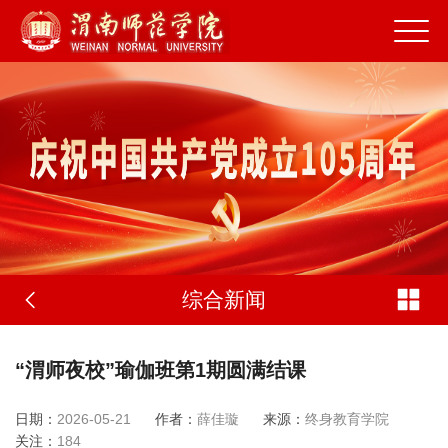
综合新闻
“渭师夜校”瑜伽班第1期圆满结课
日期：
2026-05-21
作者：
薛佳璇
来源：
终身教育学院
关注：
184