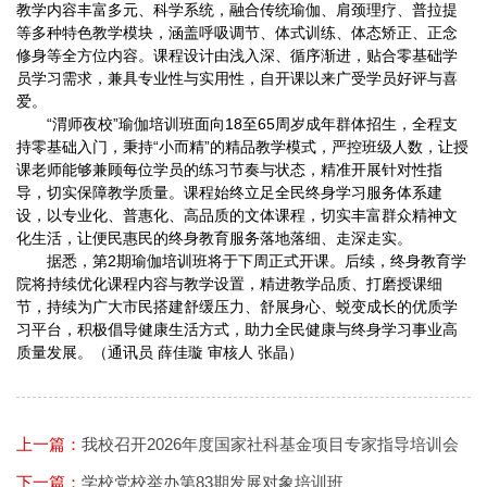
教学内容丰富多元、科学系统，融合传统瑜伽、肩颈理疗、普拉提
等多种特色教学模块，涵盖呼吸调节、体式训练、体态矫正、正念
修身等全方位内容。课程设计由浅入深、循序渐进，贴合零基础学
员学习需求，兼具专业性与实用性，自开课以来广受学员好评与喜
爱。
“渭师夜校”瑜伽培训班面向18至65周岁成年群体招生，全程支
持零基础入门，秉持“小而精”的精品教学模式，严控班级人数，让授
课老师能够兼顾每位学员的练习节奏与状态，精准开展针对性指
导，切实保障教学质量。课程始终立足全民终身学习服务体系建
设，以专业化、普惠化、高品质的文体课程，切实丰富群众精神文
化生活，让便民惠民的终身教育服务落地落细、走深走实。
据悉，第2期瑜伽培训班将于下周正式开课。后续，终身教育学
院将持续优化课程内容与教学设置，精进教学品质、打磨授课细
节，持续为广大市民搭建舒缓压力、舒展身心、蜕变成长的优质学
习平台，积极倡导健康生活方式，助
力全民健康与终身学习事业高
质量发展。（通讯员 薛佳璇 审核人 张晶）
上一篇：
我校召开2026年度国家社科基金项目专家指导培训会
下一篇：
学校党校举办第83期发展对象培训班